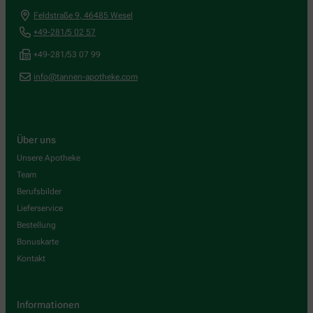
Feldstraße 9
,
46485
Wesel
+49-281/5 02 57
+49-281/53 07 99
info@tannen-apotheke.com
Über uns
Unsere Apotheke
Team
Berufsbilder
Lieferservice
Bestellung
Bonuskarte
Kontakt
Informationen